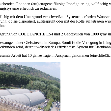
nden Optionen (aufgetragene flüssige Imprägnierung, vollflächig ve
ungssysteme erheblich zu reduzieren.
flächig mit dem Untergrund verschweißten Systemen erfordert Wartezeit
ung, ob sie dispergiert, aufgesprüht oder mit der Rolle aufgetragen wir
ahnen.
erlagerung von COLETANCHE ES4 und 2 Geotextilien von 1000 g/m² u
ngen einer Gleisstrecke in Europa. Somit ist die Verlegung in Längs
nden wird, derzeit weltweit das effizienteste System für Eisenbahn
esamte Arbeit hat 10 ganze Tage in Anspruch genommen (einschließlich